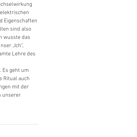
Wechselwirkung 
elektrischen 
nd Eigenschaften 
ten sind also 
n wusste das 
ser „Ich“, 
samte Lehre des 
. Es geht um 
s Ritual auch 
ngen mit der 
n unserer 