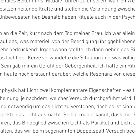
ationales Bekenntnis. Rituale führen zu unserem wahren We
esitzen heilende Kräfte und stellen die Verbindung zwisch
bewussten her. Deshalb haben Rituale auch in der Psych
 an die Zeit, kurz nach dem Tod meiner Frau. Ich war allein
uf das, was materiell von der Beerdigung übriggebliebene 
ehr bedrückend! Irgendwann stellte ich dann neben das Bi
s Licht der Kerze verwandelte die Situation in etwas völlig
-Sein gab mir ein Gefühl der Geborgenheit. Ich hatte ein Rit
 bin heute noch erstaunt darüber, welche Resonanz von dies
physik hat Licht zwei komplementäre Eigenschaften - es tri
cheinung, je nachdem, welcher Versuch durchgeführt wird. 
sind notwendig um das Licht zu verstehen, doch es ist sinnl
pekte das Licht ausmacht. So hat man erkannt, dass die „P
ren, das Bindeglied zwischen Licht als Partikel und Licht a
halten, das wir beim sogenannten Doppelspalt-Versuch beob