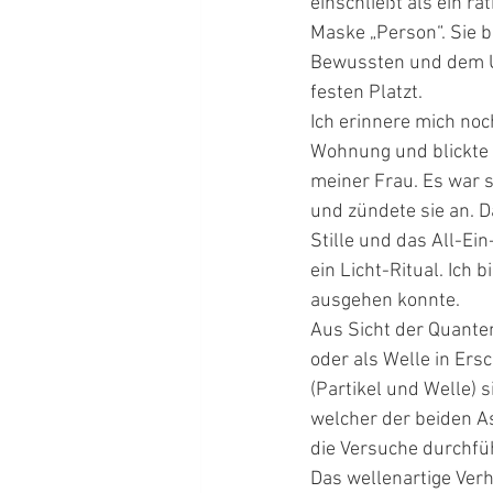
einschließt als ein r
Maske „Person“. Sie b
Bewussten und dem Un
festen Platzt.
Ich erinnere mich noch
Wohnung und blickte a
meiner Frau. Es war s
und zündete sie an. Da
Stille und das All-Ein
ein Licht-Ritual. Ich
ausgehen konnte.
Aus Sicht der Quanten
oder als Welle in Ers
(Partikel und Welle) 
welcher der beiden As
die Versuche durchfüh
Das wellenartige Ver