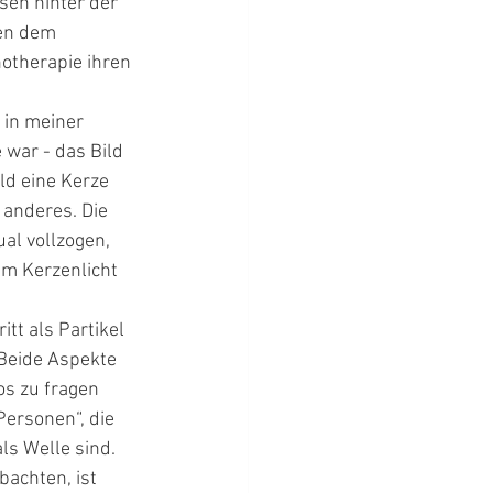
sen hinter der 
en dem 
otherapie ihren 
 in meiner 
war - das Bild 
ld eine Kerze 
 anderes. Die 
ual vollzogen, 
em Kerzenlicht 
tt als Partikel 
Beide Aspekte 
os zu fragen 
ersonen“, die 
ls Welle sind. 
achten, ist 