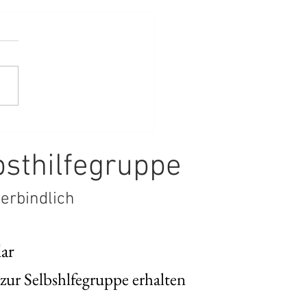
en - Nichtwissen
bsthilfegruppe
verbindlich
lar
Informationen zur Selbshlfegruppe erhalten 