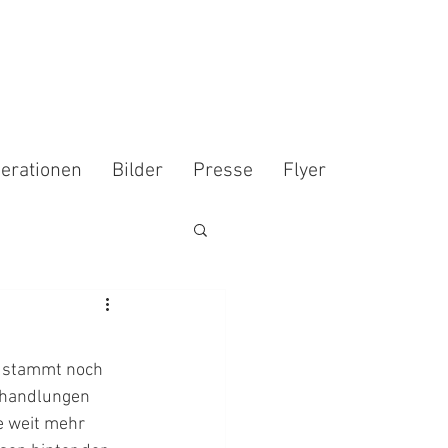
erationen
Bilder
Presse
Flyer
t stammt noch 
lthandlungen 
e weit mehr 