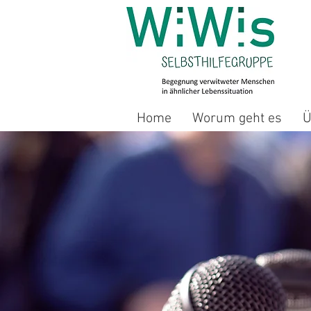
Home
Worum geht es
Ü