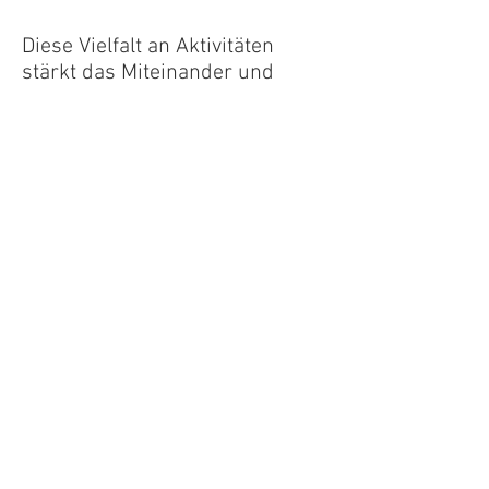
Diese Vielfalt an Aktivitäten
stärkt das Miteinander und
fördert das gegenseitige
Vertrauen. Viele Treffen finden
bewusst in kleinerem Rahmen
statt, können aber auch bis zu
20 oder 25 Teilnehmende
umfassen. Besonders die
freizeitorientierten Angebote
werden von einigen Mitgliedern
geschätzt, da sie eine
persönliche, vertraute
Atmosphäre ermöglichen. Über
die Jahre ist so ein enges,
verlässliches Netzwerk
entstanden, das emotionalen
Rückhalt bietet, den Austausch