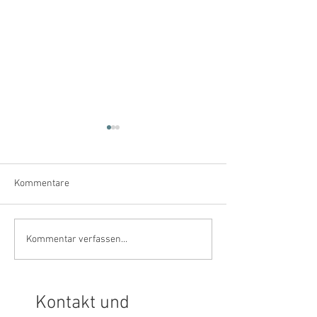
Kommentare
Wissen - Nichtwi
Wissen oder glauben?
Kommentar verfassen...
Kontakt und