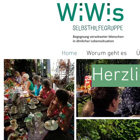
Home
Worum geht es
Ü
Herzl