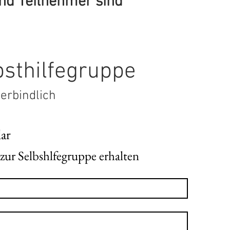
nd Teilnehmer sind
bsthilfegruppe
verbindlich
lar
Informationen zur Selbshlfegruppe erhalten 